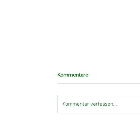
Kommentare
Kommentar verfassen...
TuS Berge II gewinnt den
Stönneberg Pokal 2026